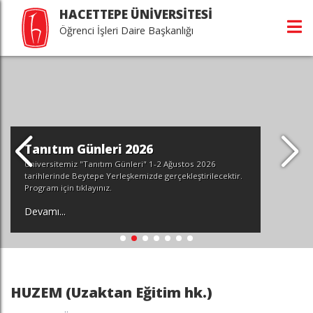
HACETTEPE ÜNİVERSİTESİ
Öğrenci İşleri Daire Başkanlığı
ri 2026
STUDY AT HA
m Günleri" 1-2 Ağustos 2026
Yerleşkemizde gerçekleştirilecektir.
Hacettepe Üniversite
.
başvuruları devam ed
Devamı...
HUZEM (Uzaktan Eğitim hk.)