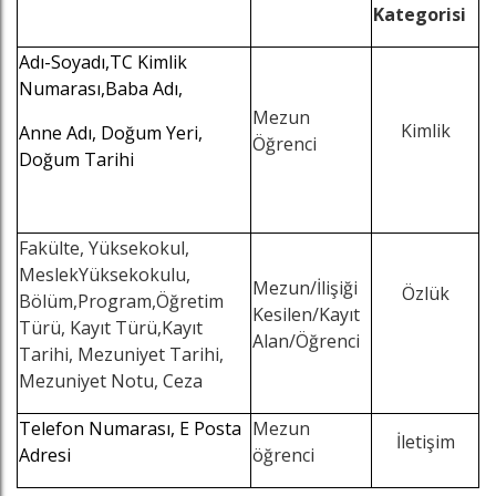
Kategorisi
Adı-Soyadı,TC Kimlik
Numarası,Baba Adı,
Mezun
Kimlik
Anne Adı, Doğum Yeri,
Öğrenci
Doğum Tarihi
Fakülte, Yüksekokul,
MeslekYüksekokulu,
Mezun/İlişiği
Özlük
Bölüm,Program,Öğretim
Kesilen/Kayıt
Türü, Kayıt Türü,Kayıt
Alan/Öğrenci
Tarihi, Mezuniyet Tarihi,
Mezuniyet Notu, Ceza
Telefon Numarası, E Posta
Mezun
İletişim
Adresi
öğrenci