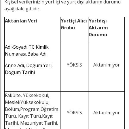
Kişisel verilerinizin yurt içi ve yurt dışı aktarım durumu
aşağıdaki gibidir:
Aktarılan Veri
Yurtiçi Alıcı
Yurtdışı
Grubu
Aktarım
Durumu
Adı-Soyadı,TC Kimlik
Numarası,Baba Adı,
YÖKSİS
Aktarılmıyor
Anne Adı, Doğum Yeri,
Doğum Tarihi
Fakülte, Yüksekokul,
MeslekYüksekokulu,
Bölüm,Program,Öğretim
YÖKSİS
Aktarılmıyor
Türü, Kayıt Türü,Kayıt
Tarihi, Mezuniyet Tarihi,