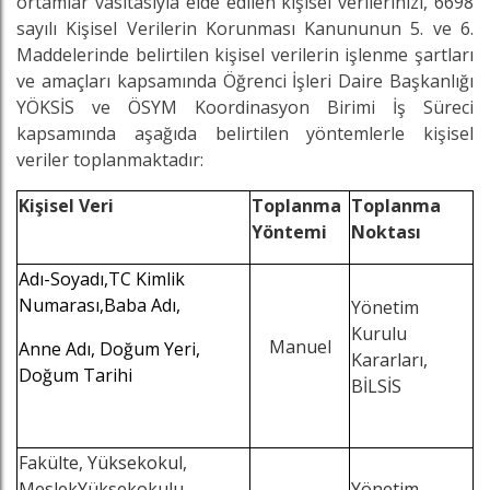
ortamlar vasıtasıyla elde edilen kişisel verilerinizi, 6698
sayılı Kişisel Verilerin Korunması Kanununun 5. ve 6.
Maddelerinde belirtilen kişisel verilerin işlenme şartları
ve amaçları kapsamında Öğrenci İşleri Daire Başkanlığı
YÖKSİS ve ÖSYM Koordinasyon Birimi İş Süreci
kapsamında aşağıda belirtilen yöntemlerle kişisel
veriler toplanmaktadır:
Kişisel Veri
Toplanma
Toplanma
Yöntemi
Noktası
Adı-Soyadı,TC Kimlik
Numarası,Baba Adı,
Yönetim
Kurulu
Manuel
Anne Adı, Doğum Yeri,
Kararları,
Doğum Tarihi
BİLSİS
Fakülte, Yüksekokul,
MeslekYüksekokulu,
Yönetim