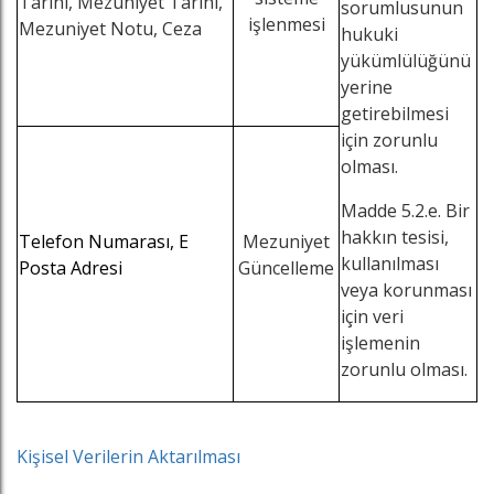
Tarihi, Mezuniyet Tarihi,
sorumlusunun
işlenmesi
Mezuniyet Notu, Ceza
hukuki
yükümlülüğünü
yerine
getirebilmesi
için zorunlu
olması.
Madde 5.2.e. Bir
hakkın tesisi,
Telefon Numarası, E
Mezuniyet
kullanılması
Posta Adresi
Güncelleme
veya korunması
için veri
işlemenin
zorunlu olması.
Kişisel Verilerin Aktarılması