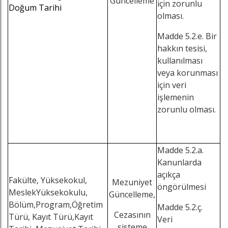
Güncelleme
için zorunlu
Doğum Tarihi
olması.
Madde 5.2.e. Bir
hakkın tesisi,
kullanılması
veya korunması
için veri
işlemenin
zorunlu olması.
Madde 5.2.a.
Kanunlarda
açıkça
Fakülte, Yüksekokul,
Mezuniyet
öngörülmesi
MeslekYüksekokulu,
Güncelleme,
Bölüm,Program,Öğretim
Madde 5.2.ç.
Cezasının
Türü, Kayıt Türü,Kayıt
Veri
sisteme