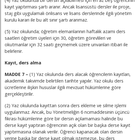
(4) Yaz okulunda bir dersin açılabilmesi için en az beş öğrencinin
kayıt yaptırması şartı aranır. Ancak lisansüstü dersler ile proje,
staj gibi uygulamalı önlisans ve lisans derslerinde ilgili yönetim
kurulu kararı ile bu alt sınır şartı aranmaz.
(5) Yaz okulunda; öğretim elemanlarının haftalık azami ders
saatleri öğretim üyeleri için 30, öğretim görevlileri ve
okutmanlar için 32 saati geçmemek üzere unvanları itibari ile
belirlenir.
Kayıt, ders alma
MADDE 7 –
(1) Yaz okulunda ders alacak öğrencilerin kayıtları,
akademik takvimde belirtilen tarihte yapılır. Yaz okulu ders
ücretlerine ilişkin hususlar ilgili mevzuat hükümlerine göre
gerçekleştirilir.
(2) Yaz okulunda kayıttan sonra ders ekleme ve silme işlemi
uygulanmaz. Ancak, bu Yönetmeliğin 6 ncımaddesinin üçüncü
fıkrası hükümlerine göre bir dersin açılamaması halinde bu
derse kayıt yaptıran öğrencinin açık olan bir başka derse kayıt
yaptırmasına olanak verilir. Öğrenci kapanacak olan dersin
yerine başka bir derse kayıt olmak istemezse, bu ders