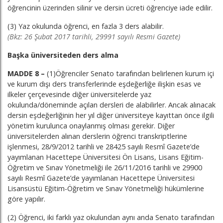
öğrencinin üzerinden silinir ve dersin ücreti öğrenciye iade edilir.
(3) Yaz okulunda öğrenci, en fazla 3 ders alabilir.
(Bkz: 26 Şubat 2017 tarihli, 29991 sayılı Resmi Gazete)
Başka üniversiteden ders alma
MADDE 8 –
(1)Öğrenciler
Senato tarafından belirlenen kurum içi
ve kurum dışı ders transferlerinde eşdeğerliğe ilişkin esas ve
ilkeler çerçevesinde diğer üniversitelerde yaz
okulunda/döneminde açılan dersleri de alabilirler. Ancak alınacak
dersin eşdeğerliğinin her yıl diğer üniversiteye kayıttan önce ilgili
yönetim kurulunca onaylanmış olması gerekir. Diğer
üniversitelerden alınan derslerin öğrenci transkriptlerine
işlenmesi, 28/9/2012 tarihli ve 28425 sayılı Resmî Gazete’de
yayımlanan Hacettepe Üniversitesi Ön Lisans, Lisans Eğitim-
Öğretim ve Sınav Yönetmeliği ile 26/11/2016 tarihli ve 29900
sayılı Resmî Gazete’de yayımlanan Hacettepe Üniversitesi
Lisansüstü Eğitim-Öğretim ve Sınav Yönetmeliği hükümlerine
göre yapılır.
(2) Öğrenci, iki farklı yaz okulundan aynı anda Senato tarafından