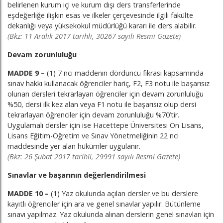
belirlenen kurum içi ve kurum dışı ders transferlerinde
eşdeğerliğe ilişkin esas ve ilkeler çerçevesinde ilgili fakülte
dekanlığı veya yüksekokul müdürlüğü kararı ile ders alabilir.
(Bkz: 11 Aralık 2017 tarihli, 30267 sayılı Resmi Gazete)
Devam zorunluluğu
MADDE 9 –
(1) 7 nci maddenin dördüncü fıkrası kapsamında
sınav hakkı kullanacak öğrenciler hariç, F2, F3 notu ile başarısız
olunan dersleri tekrarlayan öğrenciler için devam zorunluluğu
%50, dersi ilk kez alan veya F1 notu ile başarısız olup dersi
tekrarlayan öğrenciler için devam zorunluluğu %70’tir.
Uygulamalı dersler için ise Hacettepe Üniversitesi Ön Lisans,
Lisans Eğitim-Öğretim ve Sınav Yönetmeliğinin 22 nci
maddesinde yer alan hükümler uygulanır.
(Bkz: 26 Şubat 2017 tarihli, 29991 sayılı Resmi Gazete)
Sınavlar ve başarının değerlendirilmesi
MADDE 10 –
(1) Yaz okulunda açılan dersler ve bu derslere
kayıtlı öğrenciler için ara ve genel sınavlar yapılır. Bütünleme
sınavı yapılmaz. Yaz okulunda alınan derslerin genel sınavları için